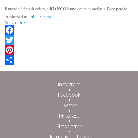
BIANCO
Il mondo è fato di colori, e
è uno dei miei preferiti. Ecco perchè:
Published in
Stili IT di Vita
Read more...
Facebook
Twitter
Pinterest
Share
Instagram
Facebook
Twitter
Pinterest
Newsletter
Informativa e Privacy