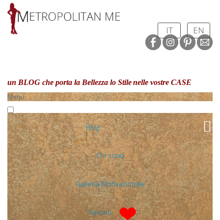
IT
EN
un BLOG che porta la Bellezza lo Stile
nelle vostre CASE
Menu
Blog
Chi sono
Galleria Motivazionale
Favoriti