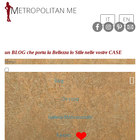
IT
EN
un BLOG che porta la Bellezza lo Stile
nelle vostre CASE
Menu
Blog
Chi sono
Galleria Motivazionale
Favoriti