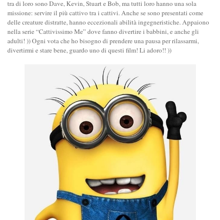
tra di loro sono Dave, Kevin, Stuart e Bob, ma tutti loro hanno una sola
missione: servire il più cattivo tra i cattivi. Anche se sono presentati come
delle creature distratte, hanno eccezionali abilità ingegneristiche. Appaiono
nella serie “Cattivissimo Me” dove fanno divertire i babbini, e anche gli
adulti! )) Ogni vota che ho bisogno di prendere una pausa per rilassarmi,
divertirmi e stare bene, guardo uno di questi film! Li adoro!! ))