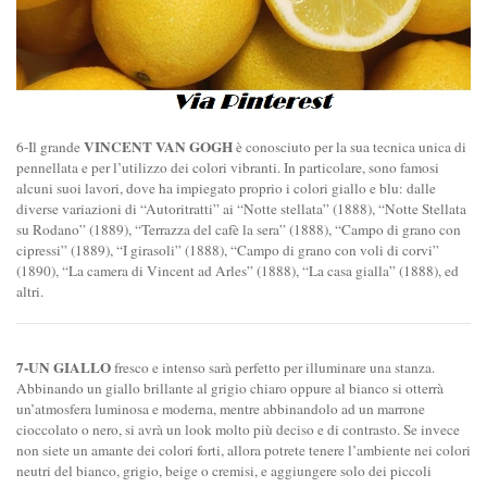
VINCENT VAN GOGH
6-Il grande
è conosciuto per la sua tecnica unica di
pennellata e per l’utilizzo dei colori vibranti. In particolare, sono famosi
alcuni suoi lavori, dove ha impiegato proprio i colori giallo e blu: dalle
diverse variazioni di “Autoritratti” ai “Notte stellata” (1888), “Notte Stellata
su Rodano” (1889), “Terrazza del cafè la sera” (1888), “Campo di grano con
cipressi” (1889), “I girasoli” (1888), “Campo di grano con voli di corvi”
(1890), “La camera di Vincent ad Arles” (1888), “La casa gialla” (1888), ed
altri.
7-UN GIALLO
fresco e intenso sarà perfetto per illuminare una stanza.
Abbinando un giallo brillante al grigio chiaro oppure al bianco si otterrà
un’atmosfera luminosa e moderna, mentre abbinandolo ad un marrone
cioccolato o nero, si avrà un look molto più deciso e di contrasto. Se invece
non siete un amante dei colori forti, allora potrete tenere l’ambiente nei colori
neutri del bianco, grigio, beige o cremisi, e aggiungere solo dei piccoli