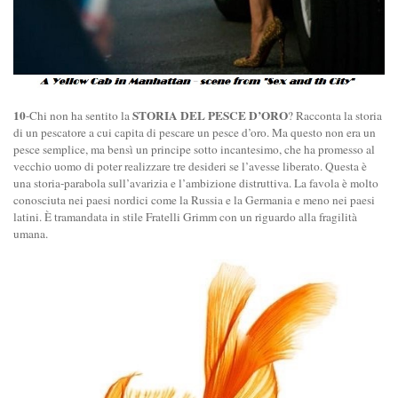
10
STORIA DEL PESCE D’ORO
-Chi non ha sentito la
? Racconta la storia
di un pescatore a cui capita di pescare un pesce d’oro. Ma questo non era un
pesce semplice, ma bensì un principe sotto incantesimo, che ha promesso al
vecchio uomo di poter realizzare tre desideri se l’avesse liberato. Questa è
una storia-parabola sull’avarizia e l’ambizione distruttiva. La favola è molto
conosciuta nei paesi nordici come la Russia e la Germania e meno nei paesi
latini. È tramandata in stile Fratelli Grimm con un riguardo alla fragilità
umana.