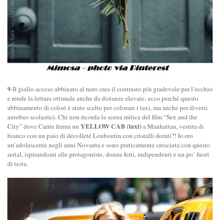
9
-Il giallo acceso abbinato al nero crea il contrasto più gradevole per l’occhio
e rende la lettura ottimale anche da distanze elevate; ecco perché questo
abbinamento di colori è stato scelto per colorare i taxi, ma anche per diversi
autobus scolastici. Chi non ricorda la scena mitica del film “Sex and the
YELLOW CAB (taxi)
City” dove Carrie ferma un
a Manhattan, vestita di
bianco con un paio di décolleté Louboutin con cristalli dorati?! Io ero
un’adolescente negli anni Novanta e sono praticamente cresciuta con questo
serial, ispirandomi alle protagoniste, donne forti, indipendenti e un po’ fuori
di testa.