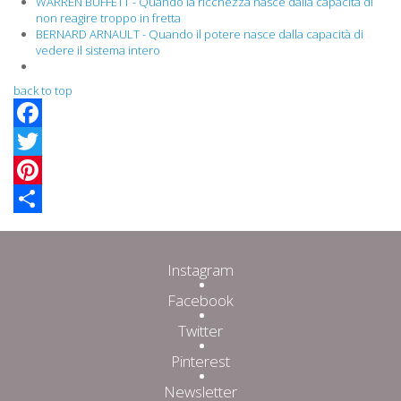
WARREN BUFFETT - Quando la ricchezza nasce dalla capacità di
non reagire troppo in fretta
BERNARD ARNAULT - Quando il potere nasce dalla capacità di
vedere il sistema intero
back to top
Facebook
Twitter
Pinterest
Share
Instagram
Facebook
Twitter
Pinterest
Newsletter