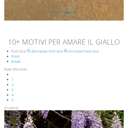
Qui e Adesso
10+ MOTIVI PER AMARE IL GIALLO
font size
decrease font size
increase font size
Print
Email
Rate this item
1
2
3
4
5
(0 votes)