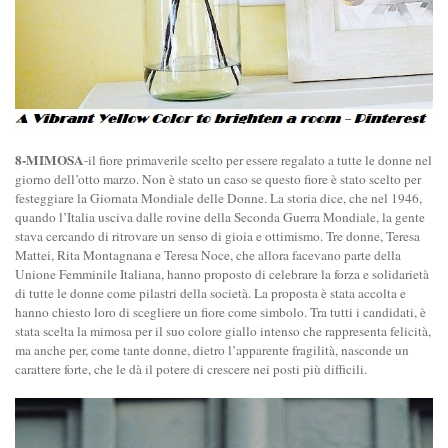
8-MIMOSA
-il fiore primaverile scelto per essere regalato a tutte le donne nel
giorno dell’otto marzo. Non è stato un caso se questo fiore è stato scelto per
festeggiare la Giornata Mondiale delle Donne. La storia dice, che nel 1946,
quando l’Italia usciva dalle rovine della Seconda Guerra Mondiale, la gente
stava cercando di ritrovare un senso di gioia e ottimismo. Tre donne, Teresa
Mattei, Rita Montagnana e Teresa Noce, che allora facevano parte della
Unione Femminile Italiana, hanno proposto di celebrare la forza e solidarietà
di tutte le donne come pilastri della società. La proposta è stata accolta e
hanno chiesto loro di scegliere un fiore come simbolo. Tra tutti i candidati, è
stata scelta la mimosa per il suo colore giallo intenso che rappresenta felicità,
ma anche per, come tante donne, dietro l’apparente fragilità, nasconde un
carattere forte, che le dà il potere di crescere nei posti più difficili.